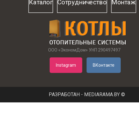
Каталог
Сотрудничество
Монтаж
Импортер
ОАО
Изготовитель
«Теплоп
Cервисные центры
ООО «ЭкономДом» УНП 290497497
Instagram
ВКонтакте
РАЗРАБОТАН - MEDIARAMA.BY ©