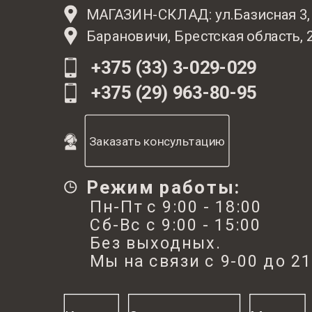
дрова, уголь. Это прекрасная альтернатива газу и нефт
МАГАЗИН-СКЛАД: ул.Базисная 3,
поскольку позволяет рационально подойти к утилизац
110*23
Диаметр подключения дымохода, мм
Барановичи, Брестская область, 
деревообработки и сельхозпроизводства. Котел безо
Подключение контура отопления, дюйм
2
удобен в обслуживании и обеспечивают максимально
+375 (33) 3-029-029
эффективное отопление.
Максимальная температура в контуре
+375 (29) 963-80-95
95
отопления, °C
Давление в контуре отопления,
1
Заказать консультацию
не более:
Толщина металла, мм
3мм
Режим работы:
Объем воды в котле, л
Пн-Пт с 9:00 - 18:00
Время горения, до ч
8
Сб-Вс с 9:00 - 15:00
Без выходных.
Вес, кг
86 кг
Мы на связи с 9-00 до 21
Гарантия, мес
60 мес
760х408
Размер (ВхШхГ)
мм